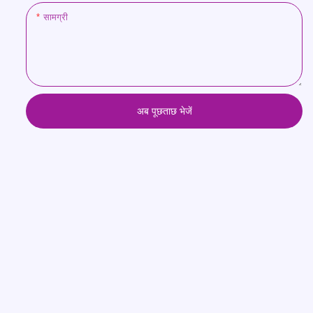
सामग्री
अब पूछताछ भेजें