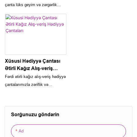
Pərakəndə Hədiyyə Alış-
Hədiyyə Kağız Qutusu
çanta lüks geyim və zərgərlik
veriş Zərgərlik Kağız
Yüksək Keyfiyyətli Böyük
markasını tanıtmaq istəyən
Çantası Tutacaqlı
Endirimli Qablaşdırma
pərakəndə satıcılar üçün idealdır.
Çantası
Xüsusi çap edilmiş brend loqoları
ilə bu, hədiyyələri qablaşdırmaq və
müştərilər üçün yaddaqalan alış-
veriş təcrübəsi yaratmaq üçün
ideal bir yoldur
Xüsusi Hədiyyə Çantası
Ətirli Kağız Alış-veriş
Hədiyyə Çantaları
Fərdi ətirli kağız alış-veriş hədiyyə
çantalarımızla zəriflik və
funksionallığın mükəmməl
qarışığını kəşf edin. Premium,
ekoloji cəhətdən təmiz kağızdan
Sorğunuzu göndərin
hazırlanmış bu çantalar ətir,
kosmetika və digər xüsusi
Ad
hədiyyələr üçün dəbdəbəli