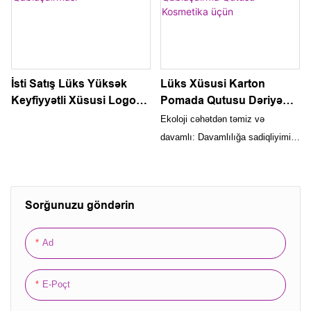
İsti Satış Lüks Yüksək
Lüks Xüsusi Karton
Keyfiyyətli Xüsusi Logo
Pomada Qutusu Dəriyə
Toy Dəvəti Hədiyyə Kartı
Qulluq Kağız Qutu
Ekoloji cəhətdən təmiz və
Yeni İl Ekoloji Dost Kraft
Hədiyyə Gözəllik Dodaq
davamlı: Davamlılığa sadiqliyimiz
Kağız Zərf Qablaşdırması
Parıldadıcısı Qablaşdırma
qablaşdırma qutularımız üçün
Qutusu Kosmetika üçün
ekoloji cəhətdən təmiz
materialların istifadəsində əks
Sorğunuzu göndərin
olunur. Bu qutular keyfiyyət və
estetikadan ödün vermədən ekoloji
Ad
cəhətdən məsuliyyətli bir həll
təqdim edir və eko-şüurlu
istehlakçıları cəlb edir.
E-Poçt