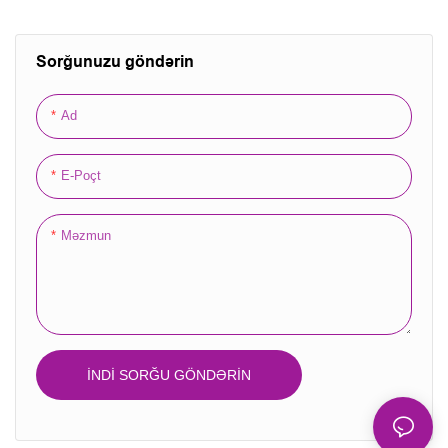
Sorğunuzu göndərin
Ad
E-Poçt
Məzmun
İNDI SORĞU GÖNDƏRIN