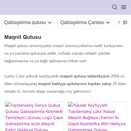
Qablaşdırma qutusu
Qablaşdırma Çantası
Qabla
Maqnit Qutusu
Maqnit qutusu ümumiyyətlə maqnit xüsusiyyətlərinə malik konteynerə
və ya saxlama qutusuna aiddir, istifadə zamanı etibarlı şəkildə
bağlanmasına və ya bağlı qalmasına imkan verir.
Lucky Color yüksək keyfiyyətdir
maqnit qutusu tədarükçüsü
2004-cü
ildən ixtisaslaşaraq
maqnit hədiyyə qutularının topdan satışı
20 ildən
artıqdır ki, bizimlə əlaqə saxlamağa xoş gəlmisiniz!