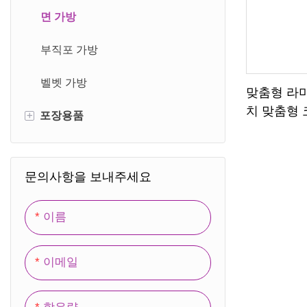
카드박스
면 가방
자기 상자
부직포 가방
뚜껑 상자
벨벳 가방
맞춤형 라
치 맞춤형 
+
포장용품
서랍 상자
선물 상자
포장 필름
문의사항을 보내주세요
접이식 상자
포장 정지 태그
골판지 상자
포장 라벨
이름
나무 상자
이메일
사무실 보관함