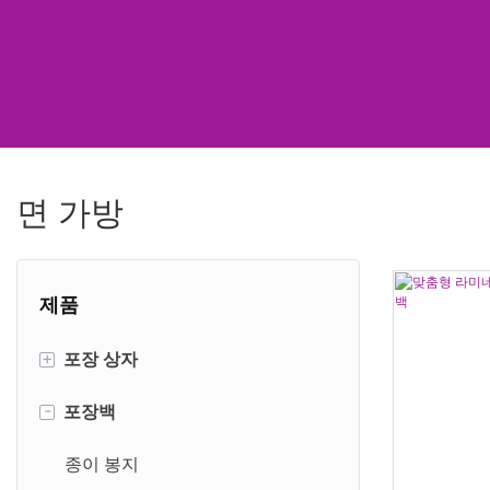
면 가방
제품
+
포장 상자
-
포장백
배송 상자
실린더 박스
종이 봉지