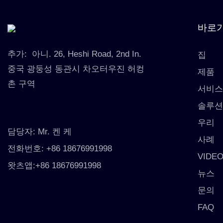
바로
추가:
아니. 26, Heshi Road, 2nd In.
집
중국 광둥성 동관시 차오터우진 허컹
제품
촌 구역
서비
솔루
우리
담당자: Mr. 켄 케
사례
전화번호: +86 18676991998
VIDE
왓츠앱:+86 18676991998
뉴스
문의
FAQ