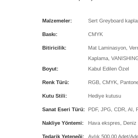
Malzemeler:
Sert Greyboard kapla
Baskı:
CMYK
Bitiricilik:
Mat Laminasyon, Ver
Kaplama, VANISHING,
Boyut:
Kabul Edilen Özel
Renk Türü:
RGB, CMYK, Panton
Kutu Stili:
Hediye kutusu
Sanat Eseri Türü:
PDF, JPG, CDR, AI,
Nakliye Yöntemi:
Hava ekspres, Deniz 
Tedarik Yeteneği:
Aylık 500,00 Adet/Ad