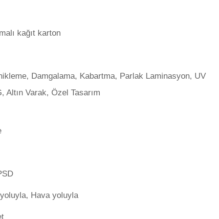
malı kağıt karton
nikleme, Damgalama, Kabartma, Parlak Laminasyon, UV
 Altın Varak, Özel Tasarım
e
 PSD
yoluyla, Hava yoluyla
et