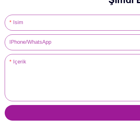
Isim
IPhone/WhatsApp
Içerik