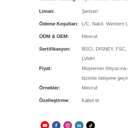
Liman:
Şenzen
Ödeme Koşulları:
L/C, Nakit, Western U
ODM & OEM:
Mevcut
Sertifikasyon:
BSCI, DISNEY, FSC,
LVMH
Fiyat:
Müşterinin ihtiyacına 
bizimle iletişime geçin
Örnekler:
Mevcut
Özelleştirme:
Kabul et