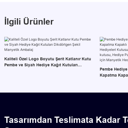
İlgili Ürünler
Kaliteli Özel Logo Boyutu Şerit Katlanır Kutu
Pembe ve Siyah Hediye Kağıt Kutuları
Pembe Hediye 
Dikdörtgen Şekil Manyetik Ambalaj
Kapatma Kapak
Kutusu, Nedim
Kutu, Doğum G
Paketleme için
Manyetik Hedi
Tasarımdan Teslimata Kadar 