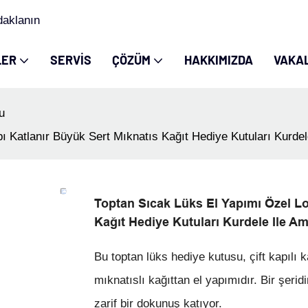
daklanın
LER
SERVIS
ÇÖZÜM
HAKKIMIZDA
VAKA
u
ı Katlanır Büyük Sert Mıknatıs Kağıt Hediye Kutuları Kurdel
Toptan Sıcak Lüks El Yapımı Özel Lo
Kağıt Hediye Kutuları Kurdele Ile Am
Bu toptan lüks hediye kutusu, çift kapılı 
mıknatıslı kağıttan el yapımıdır. Bir şe
zarif bir dokunuş katıyor.