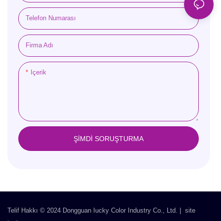
Telefon Numarası
Firma Adı
Içerik
ŞIMDI SORUŞTURMA
Telif Hakkı © 2024 Dongguan Iucky Color Industry Co., Ltd. |
site