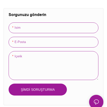
Kozmetik Dekorasyon Için
Ambalaj Etiketi
Su Geçirmez Kağıt Yüksek
Kalite
Sorgunuzu gönderin
Isim
E-Posta
Içerik
ŞIMDI SORUŞTURMA