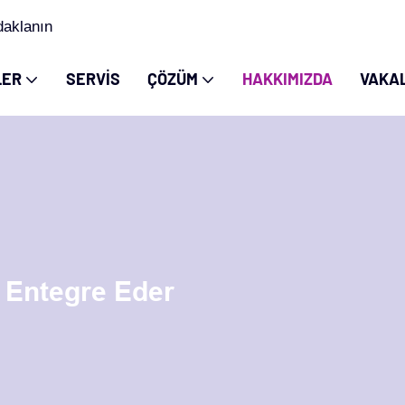
daklanın
LER
SERVIS
ÇÖZÜM
HAKKIMIZDA
VAKA
 Entegre Eder