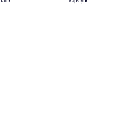
tadır
kapsıyor