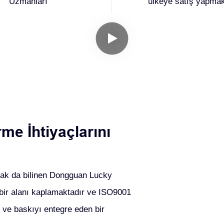
Uzmanları
ülkeye satış yapmak
rme İhtiyaçlarını
ak da bilinen Dongguan Lucky
 bir alanı kaplamaktadır ve ISO9001
e ve baskıyı entegre eden bir