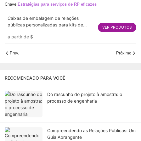
Chave
Estratégias para serviços de RP eficazes
Caixas de embalagem de relações
públicas personalizadas para kits de
VER PRODUTOS
influenciadores & Media Mailers - Opções
a partir de
$
rígidas e corrugadas de luxo
Prev.
Próximo
RECOMENDADO PARA VOCÊ
Do rascunho do projeto à amostra: o
processo de engenharia
Compreendendo as Relações Públicas: Um
Guia Abrangente