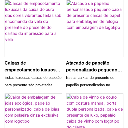
perfume de óleo essencial
de presentes
com fecho magnético e alça
Caixa de embalagem de
conveniente para fácil transporte.
presente
Ideal para roupas infantis, sapatos
e diversos itens para presentes,
esta caixa de papelão é uma
maneira elegante e prática de
embalar um presente especial.
Caixas de
Atacado de papelão
empacotamento luxuosas
personalizado pequeno
da caixa do ouro das
caixa de presente caixas
Estas luxuosas caixas de papelão
Essas caixas de presente de
cores vibrantes feitas sob
de papel para embalagem
para presente são projetadas
papelão personalizadas no
encomenda da vela do
de relógio com
especificamente para o envio de
atacado são projetadas
presente do presente do
embalagem de logotipo
velas, com cores vibrantes
especificamente para relógios
cartão da impressão para
personalizadas e elegantes
pequenos, oferecendo uma opção
a vela
embalagens douradas. A
de embalagem elegante e
impressão de alta qualidade e a
profissional para os varejistas.