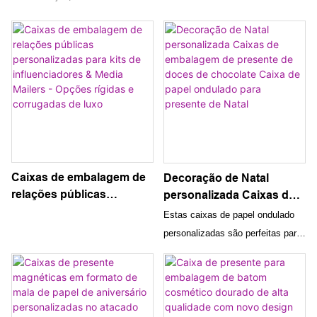
Caixas de embalagem de
Decoração de Natal
relações públicas
personalizada Caixas de
personalizadas para kits
embalagem de presente
Estas caixas de papel ondulado
de influenciadores &
de doces de chocolate
personalizadas são perfeitas para
Media Mailers - Opções
Caixa de papel ondulado
embalar presentes de chocolate
rígidas e corrugadas de
para presente de Natal
de Natal. Os designs decorativos
luxo
tornam-nos uma opção festiva e
única para apresentar guloseimas