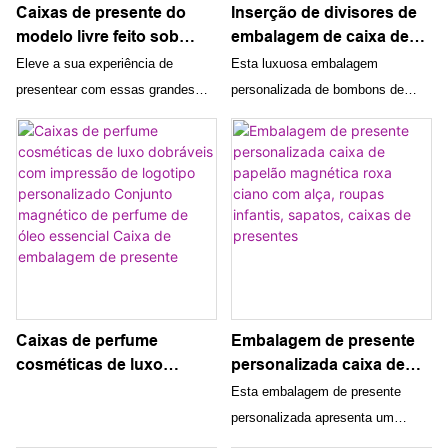
Caixas de presente do
Inserção de divisores de
modelo livre feito sob
embalagem de caixa de
encomenda do logotipo
presente de pacote de
Eleve a sua experiência de
Esta luxuosa embalagem
grandes com
doces de chocolate
presentear com essas grandes
personalizada de bombons de
empacotamento luxuoso
personalizado de luxo
caixas de presente com maquete
chocolate apresenta uma caixa de
da mala de viagem
com alta qualidade
personalizada sem logotipo.
presente de alta qualidade com
magnética das tampas
Projetadas com embalagem
divisórias e inserções, projetada
luxuosa de mala magnética e
para exibir chocolates variados de
tampas, elas adicionam um toque
maneira elegante e organizada. A
de sofisticação e elegância a
embalagem é feita sob medida
qualquer presente
para valorizar a apresentação dos
chocolates, tornando-a um
presente perfeito para qualquer
Caixas de perfume
Embalagem de presente
ocasião especial
cosméticas de luxo
personalizada caixa de
dobráveis ​​com impressão
papelão magnética roxa
Esta embalagem de presente
de logotipo personalizado
ciano com alça, roupas
personalizada apresenta um
Conjunto magnético de
infantis, sapatos, caixas
design vibrante em ciano e roxo,