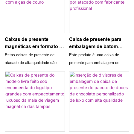
festivas
Caixas de presente
Caixa de presente para
magnéticas em formato de
embalagem de batom
mala de papel de
cosmético dourado de
Estas caixas de presente de
Este produto é uma caixa de
aniversário
alta qualidade com novo
atacado de alta qualidade são
presente para embalagem de
personalizadas no
design por atacado com
perfeitas para presentes de
batom cosmético dourado de alta
atacado com alças de
fabricante profissional
aniversário personalizados. O
qualidade, projetada para
couro
formato exclusivo da mala, o
distribuição no atacado. É
fecho magnético e as alças de
fabricado por uma empresa
couro tornam essas caixas
profissional conhecida por sua
elegantes e funcionais para
experiência na criação de
qualquer celebração especial.
soluções de embalagens de luxo