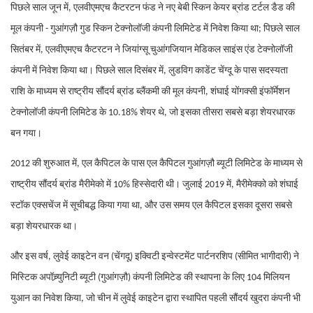
पिछले साल जून में, एलवीएमएच कैटरटन फंड ने नए बेबी स्किन केयर ब्रांड टर्टल डैड की
मूल कंपनी - गुआंगज़ौ गुड स्किन टेक्नोलॉजी कंपनी लिमिटेड में निवेश किया था; पिछले साल
सितंबर में, एलवीएमएच कैटरटन ने जियांग्सू चुआंगजियान मेडिकल साइंस एंड टेक्नोलॉजी
कंपनी में निवेश किया था। पिछले साल दिसंबर में, लुडविग काडेंट चेंग्दू के पास सदस्यता
राशि के माध्यम से राष्ट्रीय सौंदर्य ब्रांड ब्लैंकमी की मूल कंपनी, शंघाई योंगक्सी इंफॉर्मेशन
टेक्नोलॉजी कंपनी लिमिटेड के 10.18% शेयर थे, जो इसका तीसरा सबसे बड़ा शेयरधारक
बन गया।
2012 की शुरुआत में, एल कैपिटल के पास एल कैपिटल गुआंगज़ौ ब्यूटी लिमिटेड के माध्यम से
राष्ट्रीय सौंदर्य ब्रांड मैरीमेको में 10% हिस्सेदारी थी। जुलाई 2019 में, मैरीमेक्को को शंघाई
स्टॉक एक्सचेंज में सूचीबद्ध किया गया था, और उस समय एल कैपिटल इसका दूसरा सबसे
बड़ा शेयरधारक था।
और इस वर्ष, लुवेई काइटेन वन (चेंगदू) इक्विटी इन्वेस्टमेंट पार्टनरशिप (सीमित भागीदारी) ने
मिस्टिक अपॉच्र्युनिटी ब्यूटी (गुआंगज़ौ) कंपनी लिमिटेड की स्थापना के लिए 104 मिलियन
युआन का निवेश किया, जो चीन में लुवेई काइटेन द्वारा स्थापित पहली सौंदर्य खुदरा कंपनी भी