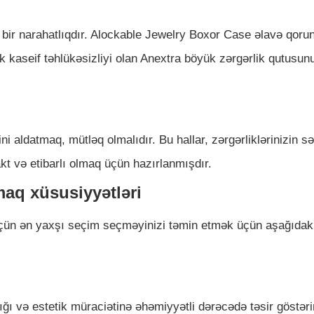
i bir narahatlıqdır. Alockable Jewelry Boxor Case əlavə qor
ik kaseif təhlükəsizliyi olan Anextra böyük zərgərlik qutusun
i aldatmaq, mütləq olmalıdır. Bu hallar, zərgərliklərinizin s
 və etibarlı olmaq üçün hazırlanmışdır.
maq xüsusiyyətləri
 üçün ən yaxşı seçim seçməyinizi təmin etmək üçün aşağıdak
ğı və estetik müraciətinə əhəmiyyətli dərəcədə təsir göstəri