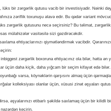
 lüks bir zərgərlik qutusu vacib bir investisiyadir. Nəinki dəy
fınıza zəriflik toxunuşu əlavə edir. Bu qədər variant mövcud
ks zərgərlik qutusunu necə seçirsiniz? Bu təlimat, zərgərli
as mülahizələr vasitəsilə sizi gəzdirəcəkdir.
saxlama ehtiyaclarınızı qiymətləndirmək vacibdir. Qərarınız
eçirin:
inbiggest zərgərlik boxoruna ehtiyacınız ola bilər, hətta ən 
lar üçün daha kiçik, daha yığcam bir seçim kifayət edə bilər.
boyunbağı varsa, köynəklərin qarşısını almaq üçün qarmaqla
ğalar kolleksiyası olanlar üçün, xüsusi zinət əşyaları qutus
rsə, əşyalarınızı etibarlı şəkildə saxlamaq üçün bir kilidli bi
 nəzərdən keçirin.