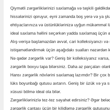
Qiymətli zərgərliklərinizi saxlamağa və təşkili gəldikdə,
hissələrinizi qoruyur, eyni zamanda boş yerə və ya şka
ehtiyaclarınıza və üstünlüklərinizə uyğun mükəmməl lü
ideal saxlama həllini seçərkən yadda saxlamaq üçün əs
Alış-verişə başlamazdan əvvəl, cari kolleksiyanızı və 
istiqamətləndirmək üçün aşağıdakı sualları nəzərdən k
Nə qədər zərgərlik var? Geniş bir kolleksiyanız varsa, 
zərgərlik boxyu tapa bilərsiniz. Daha az parçaları olan
Hansı zərgərlik növlərini saxlamaq lazımdır? Bir çox 
lüks boyunbağı qutusu axtarın. Geniş bir üzük və ya sır
xüsusi bölmə ideal ola bilər.
Zərgərliklərinizlə tez-tez səyahət edirsiniz? Əgər belədi
zərgərlik çantası üçün bir kilidləmə zərgərlik qutusunu