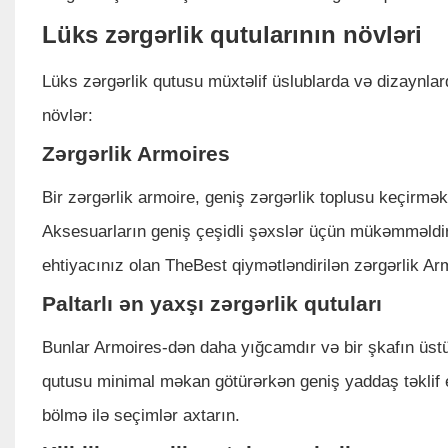
Lüks zərgərlik qutularının növləri
Lüks zərgərlik qutusu müxtəlif üslublarda və dizaynlar
növlər:
Zərgərlik Armoires
Bir zərgərlik armoire, geniş zərgərlik toplusu keçirmə
Aksesuarların geniş çeşidli şəxslər üçün mükəmməldir
ehtiyacınız olan TheBest qiymətləndirilən zərgərlik Ar
Paltarlı ən yaxşı zərgərlik qutuları
Bunlar Armoires-dən daha yığcamdır və bir şkafın üst
qutusu minimal məkan götürərkən geniş yaddaş təklif
bölmə ilə seçimlər axtarın.