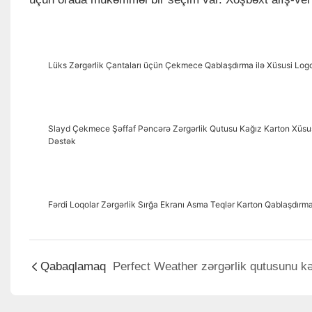
Lüks Zərgərlik Çantaları üçün Çekmece Qablaşdırma ilə Xüsusi Logo
Slayd Çekmece Şəffaf Pəncərə Zərgərlik Qutusu Kağız Karton Xüsus
Dəstək
Fərdi Loqolar Zərgərlik Sırğa Ekranı Asma Teqlər Karton Qablaşdırma 
Qabaqlamaq