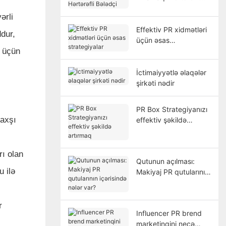
Bələdçi
ərli
Effektiv PR xidmətləri
dur,
üçün əsas
k üçün
strategiyalar
İctimaiyyətlə əlaqələr
şirkəti nədir
ı
PR Box Strategiyanızı
yaxşı
effektiv şəkildə
artırmaq
rı olan
Qutunun açılması:
u ilə
Makiyaj PR qutularının
içərisində nələr var?
r
Influencer PR brend
marketinqini necə