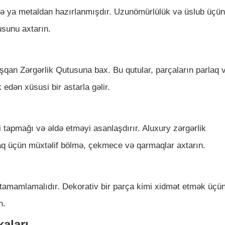
 və ya metaldan hazırlanmışdır. Uzunömürlülük və üslub üçün
usunu axtarın.
şqan Zərgərlik Qutusuna bax. Bu qutular, parçaların parlaq 
edən xüsusi bir astarla gəlir.
i tapmağı və əldə etməyi asanlaşdırır. Aluxury zərgərlik
amaq üçün müxtəlif bölmə, çekmece və qarmaqlar axtarın.
ı tamamlamalıdır. Dekorativ bir parça kimi xidmət etmək üçün
n.
aları