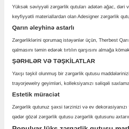
Yüksək səviyyəli zərgərlik qutuları adətən ağac, dəri
keyfiyyətli materiallardan olan Adesigner zərgərlik qut
Qarın əleyhinə astarlı
Zərgərliklərini qorumaq istəyənlər üçün, Therbest Qarı
qalmasını təmin edərək tırtılın qarşısını almağa kömək 
ŞƏRHLƏR VƏ TƏŞKİLATLAR
Yaxşı təşkil olunmuş bir zərgərlik qutusu maddələriniz
trayorjewelry geyimləri, kolleksiyanızı səliqəli saxl
Estetik müraciət
Zərgərlik qutunuz şəxsi tərzinizi və ev dekorasiyanız
qədər gözəl zərgərlik qutusu zərgərlik qutusunu axtarı
Populyar lüks zərgərlik qutusu mark