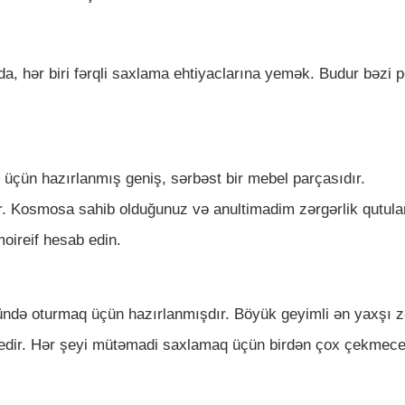
da, hər biri fərqli saxlama ehtiyaclarına yemək. Budur bəzi 
k üçün hazırlanmış geniş, sərbəst bir mebel parçasıdır.
. Kosmosa sahib olduğunuz və anultimadim zərgərlik qutula
moireif hesab edin.
ündə oturmaq üçün hazırlanmışdır. Böyük geyimli ən yaxşı z
 edir. Hər şeyi mütəmadi saxlamaq üçün birdən çox çekmec