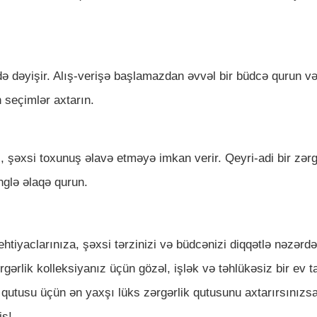
də dəyişir. Alış-verişə başlamazdan əvvəl bir büdcə qurun v
 seçimlər axtarın.
 şəxsi toxunuş əlavə etməyə imkan verir. Qeyri-adi bir zərg
glə əlaqə qurun.
iyaclarınıza, şəxsi tərzinizi və büdcənizi diqqətlə nəzərd
rgərlik kolleksiyanız üçün gözəl, işlək və təhlükəsiz bir ev t
k qutusu üçün ən yaxşı lüks zərgərlik qutusunu axtarırsınızsa
iş!