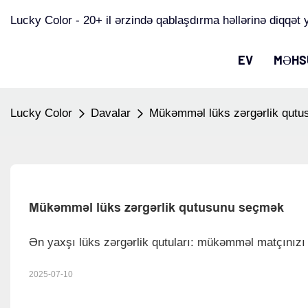
Lucky Color - 20+ il ərzində qablaşdırma həllərinə diqqət y
EV
MƏHS
Lucky Color
Davalar
Mükəmməl lüks zərgərlik qut
Mükəmməl lüks zərgərlik qutusunu seçmək
Ən yaxşı lüks zərgərlik qutuları: mükəmməl matçınızı 
2025-07-10