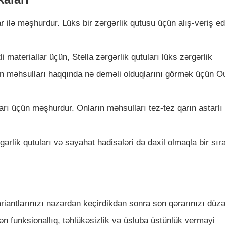
r ilə məşhurdur. Lüks bir zərgərlik qutusu üçün alış-veriş e
i materiallar üçün, Stella zərgərlik qutuları lüks zərgərlik
in məhsulları haqqında nə deməli olduqlarını görmək üçün Ou
rı üçün məşhurdur. Onların məhsulları tez-tez qarın astarlı 
rlik qutuları və səyahət hadisələri də daxil olmaqla bir sır
riantlarınızı nəzərdən keçirdikdən sonra son qərarınızı düz
n funksionallıq, təhlükəsizlik və üsluba üstünlük verməyi