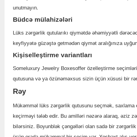
unutmayın.
Büdcə mülahizələri
Lüks zərgərlik qutularıkı qiymətdə əhəmiyyətli dərəcə
keyfiyyətə güzəştə getmədən qiymət aralığınıza uyğun
Kişiselleştirme variantları
Someluxury Jewelry Boxesoffer özelleştirme seçimləri,
qutusuna və ya özünəməxsus sizin üçün xüsusi bir rən
Rəy
Mükəmməl lüks zərgərlik qutusunu seçmək, saxlama eht
keçirməyi tələb edir. Bu amilləri nəzərə alaraq, əziz zə
bilərsiniz. Boyunblək çəngəlləri olan sadə bir zərgərli
üçün orada mükəmməl bir seçim var. Xoşbəxt alış-ver