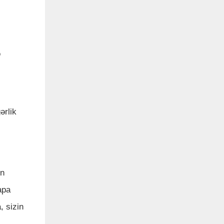
ə
ərlik
ən
apa
, sizin