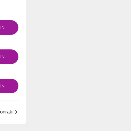
IN
IN
IN
onrakı