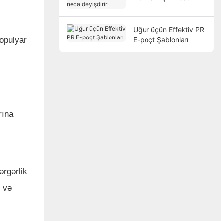
dəyişdirir
Uğur üçün Effektiv PR
populyar
E-poçt Şablonları
rına
ərgərlik
e və