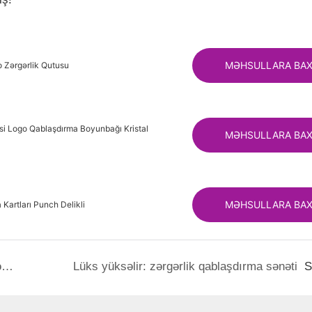
MƏHSULLARA BAX
 Zərgərlik Qutusu
i Logo Qablaşdırma Boyunbağı Kristal
MƏHSULLARA BAX
MƏHSULLARA BAX
Kartları Punch Delikli
Perfect Weather zərgərlik qutusunu kəşf edin: zəriflik və funksionallıq üçün bir bələdçi
Lüks yüksəlir: zərgərlik qablaşdırma sənəti
S