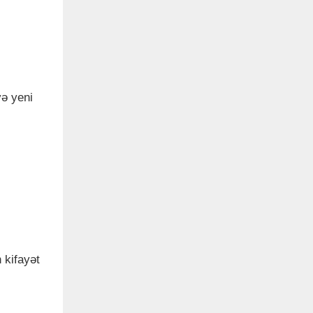
və yeni
 kifayət