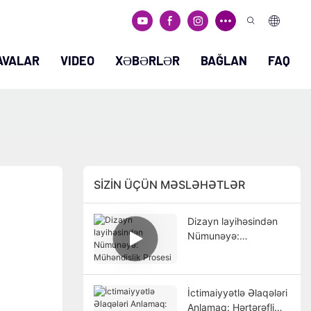
AVALAR
VIDEO
XƏBƏRLƏR
BAĞLAN
FAQ
SIZIN ÜÇÜN MƏSLƏHƏTLƏR
Dizayn layihəsindən
Nümunəyə:
Mühəndislik Prosesi
İctimaiyyətlə Əlaqələri
Anlamaq: Hərtərəfli