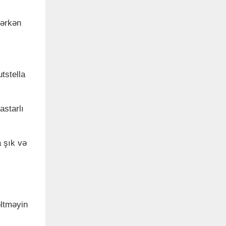
dərkən
tstella
astarlı
a şık və
əltməyin