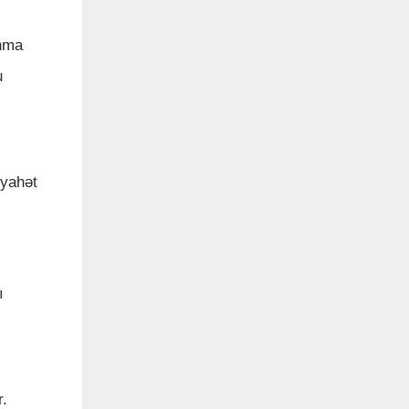
unma
u
əyahət
ı
r.