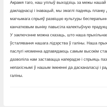
Акрамя таго, наш уплыў выходзіць за межы нашай
дакладнасці і інавацый, мы змаглі падняць планк
магчымага спрыяў развіццю культуры бесперапынна
канчатковым выніку павысіла калектыўную прадукц
У заключэнне можна сказаць, што наша прыхільнас
ўсталявання нашага лідэрства ў галіны. Наша пры
паслугі нязменна адпавядаюць самым высокім стан
дазволіла нам заставацца наперадзе і спрыяць па
непахіснымі ў нашым імкненні да дасканаласці і 
галіны.