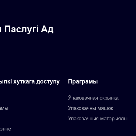
 Паслугі Ад
ылкі хуткага доступу
Праграмы
Ўпаковачная скрынка
амы
Упаковачны мяшок
с
Упаковачныя матэрыялы
энне