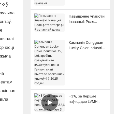
лю ў
кампаніі
ылучыла
Павышэнне ўпакоўкі
ентаў.
Інавацыі: Роля
фоталітаграфіі ў
ае
сучаснай друку
алявалі
Кампанія Dongguan
орчасці
Lucky Color Industrial
Co., Ltd. зробіць
ужыла
грандыёзнае
з&39;яўленне на
Ганконгскай выставе
на
раскошнай упакоўкі
ў 2025 годзе!
іентам
пахісная
+3%, за першае
віла
паўгоддзе LVMH
beauty прадала 32,6
мільярда долараў!