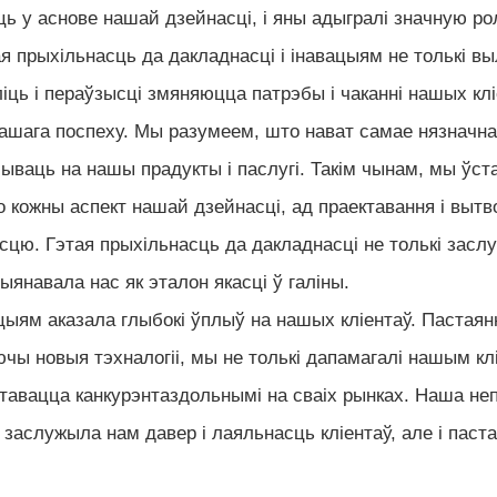
ь у аснове нашай дзейнасці, і яны адыгралі значную ро
ая прыхільнасць да дакладнасці і інавацыям не толькі в
ліць і пераўзысці змяняюцца патрэбы і чаканні нашых клі
ашага поспеху. Мы разумеем, што нават самае нязначн
лываць на нашы прадукты і паслугі. Такім чынам, мы ўст
о кожны аспект нашай дзейнасці, ад праектавання і вытв
сцю. Гэтая прыхільнасць да дакладнасці не толькі засл
ыянавала нас як эталон якасці ў галіны.
цыям аказала глыбокі ўплыў на нашых кліентаў. Пастаян
ы новыя тэхналогіі, мы не толькі дапамагалі нашым кл
аставацца канкурэнтаздольнымі на сваіх рынках. Наша не
 заслужыла нам давер і лаяльнасць кліентаў, але і паста