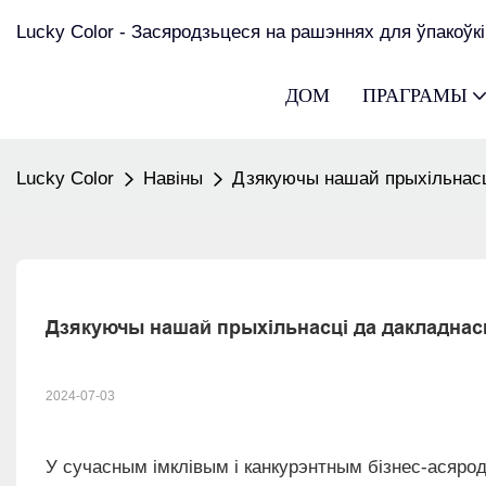
Lucky Color - Засяродзьцеся на рашэннях для ўпакоўкі
ДОМ
ПРАГРАМЫ
Lucky Color
Навіны
Дзякуючы нашай прыхільнасці
Дзякуючы нашай прыхільнасці да дакладнасц
2024-07-03
У сучасным імклівым і канкурэнтным бізнес-асяродд