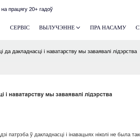
 на працягу 20+ гадоў
СЕРВІС
ВЫЛУЧЭННЕ
ПРА НАСАМУ
С
 да дакладнасці і наватарству мы заваявалі лідэрства
і і наватарству мы заваявалі лідэрства
зі патрэба ў дакладнасці і інавацыях ніколі не была та