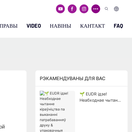
ПРАВЫ
VIDEO
НАВІНЫ
КАНТАКТ
FAQ
РЭКАМЕНДУВАНЫ ДЛЯ ВАС
🌱 EUDR ідзе!
Неабходнае чытанне
кіраўніцтва па
выкананні
патрабаванняў
друку &
кой
упаковачныя