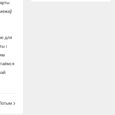
дарты
 межаў
не для
ты і
ыям
стаёмся
шай
Потым