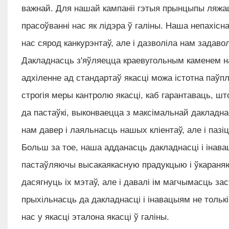
важнай. Для нашай кампаніі гэтыя прынцыпы ляжац
прасоўванні нас як лідэра ў галіны. Наша непахісн
нас сярод канкурэнтаў, але і дазволіла нам задаво
Дакладнасць з'яўляецца краевугольным каменем н
адхіленне ад стандартаў якасці можа істотна паўп
строгія меры кантролю якасці, каб гарантаваць, шт
да пастаўкі, выконваецца з максімальнай дакладна
нам давер і лаяльнасць нашых кліентаў, але і пазіц
Больш за тое, наша адданасць дакладнасці і інава
пастаўляючы высакаякасную прадукцыю і ўкараняюч
дасягнуць іх мэтаў, але і давалі ім магчымасць з
прыхільнасць да дакладнасці і інавацыям не толькі
нас у якасці эталона якасці ў галіны.