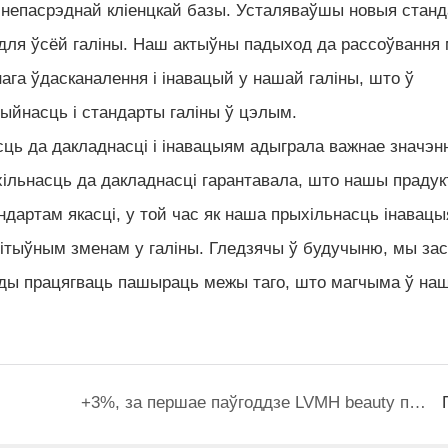
 непасрэднай кліенцкай базы. Усталяваўшы новыя стан
у для ўсёй галіны. Наш актыўны падыход да рассоўвання
га ўдасканалення і інавацый у нашай галіны, што ў
ыйнасць і стандарты галіны ў цэлым.
ць да дакладнасці і інавацыям адыграла важнае значэн
хільнасць да дакладнасці гарантавала, што нашы прадук
дартам якасці, у той час як наша прыхільнасць інавац
зітыўным зменам у галіны. Гледзячы ў будучыню, мы за
рады працягваць пашыраць межы таго, што магчыма ў на
+3%, за першае паўгоддзе LVMH beauty прадала 32,6 мільярда долараў!