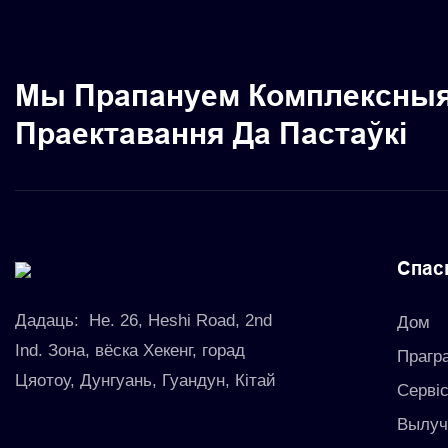
Мы Прапануем Комплексныя
Праектавання Да Пастаўкі
Спас
Дадаць:
Не. 26, Heshi Road, 2nd
Дом
Ind. Зона, вёска Хекенг, горад
Прагр
Цяотоу, Дунгуань, Гуандун, Кітай
Серві
Вылуч