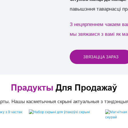
павышэння таварнасці пр
З нецярпеннем чакаем ваш
мы звяжамся з вамі як ма
ЗВЯЗАЦЦА ЗАРАЗ
Прадукты
Для Продажаў
арты. Нашы касметычныя скрыні актуальныя з тэндэнцыя