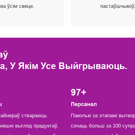
ва ўсім свеце.
пастаўшчыкоў
аў
а, У Якім Усе Выйгрываюць.
100
+
ы
Персанал
ызайнераў ствараюць
︎Паколькі за этапамі вытво
знешні выгляд прадуктаў,
сочаць больш за 100 супра