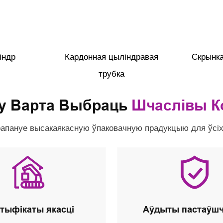
індр
Кардонная цыліндравая
Скрынк
трубка
у Варта Выбраць
Шчаслівы К
рапануе высакаякасную ўпаковачную прадукцыю для ўсіх 
тыфікаты якасці
Аўдыты пастаўш