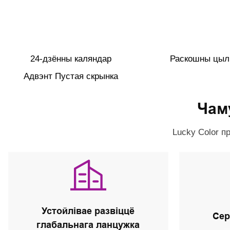
24-дзённы каляндар
Раскошны цыл
Адвэнт Пустая скрынка
Чам
Lucky Color п
Устойлівае развіццё
Сер
глабальнага ланцужка