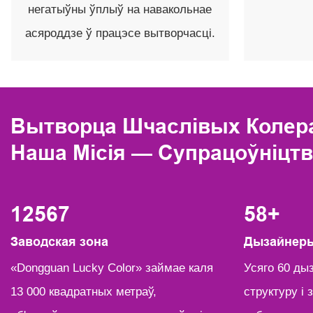
негатыўны ўплыў на навакольнае
асяроддзе ў працэсе вытворчасці.
Вытворца Шчаслівых Колер
Наша Місія — Супрацоўніцтв
13000
60
+
Заводская зона
Дызайнер
«Dongguan Lucky Color» займае каля
︎Усяго 60 д
13 000 квадратных метраў,
структуру і 