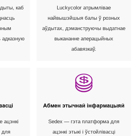
дыты, каб
Luckycolor атрымлівае
днасць
найвышэйшыя балы ў розных
чным
аўдытах, дэманструючы выдатнае
ь адказную
выкананне аперацыйных
абавязкаў.
васці
Абмен этычнай інфармацыяй
е ацэнкі
Sedex — гэта платформа для
 для
ацэнкі этыкі і ўстойлівасці