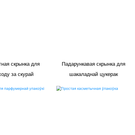
тная скрынка для
Падарункавая скрынка для
оду за скурай
шакаладнай цукерак