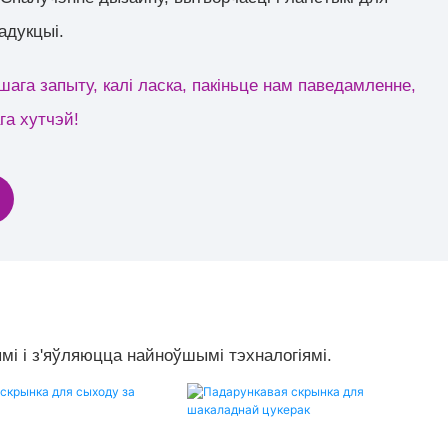
адукцыі.
ага запыту, калі ласка, пакіньце нам паведамленне,
га хутчэй!
мі і з'яўляюцца найноўшымі тэхналогіямі.