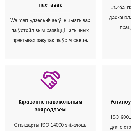
паставак
L'Oréal 
дасканала
Walmart удзельнічае ў ініцыятывах
прац
па ўстойлівым развіцці і этычных
практыках закупак па ўсім свеце.
Кіраванне навакольным
Устаноў
асяроддзем
ISO 900
Стандарты ISO 14000 зніжаюць
для сіст