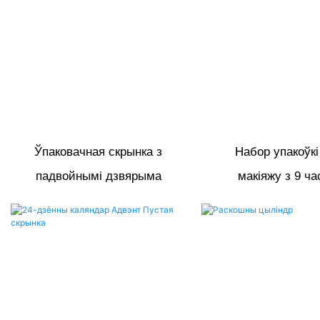
Ўпаковачная скрынка з
Набор упакоўкі
падвойнымі дзвярыма
макіяжу з 9 ча