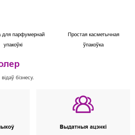
а для парфумернай
Простая касметычная
упакоўкі
ўпакоўка
олер
відаў бізнесу.
чыкоў
Выдатныя ацэнкі