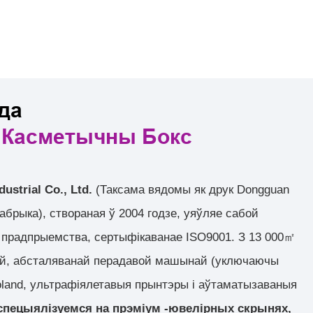
да
я
Касметычны Бокс
ustrial Co., Ltd.
(Таксама вядомы як друк Dongguan
брыка), створаная ў 2004 годзе, уяўляе сабой
е прадпрыемства, сертыфікаванае ISO9001. З 13 000㎡
ай, абсталяванай перадавой машынай (уключаючы
land, ультрафіялетавыя прынтэры і аўтаматызаваныя
пецыялізуемся на прэміум -ювелірных скрынях,