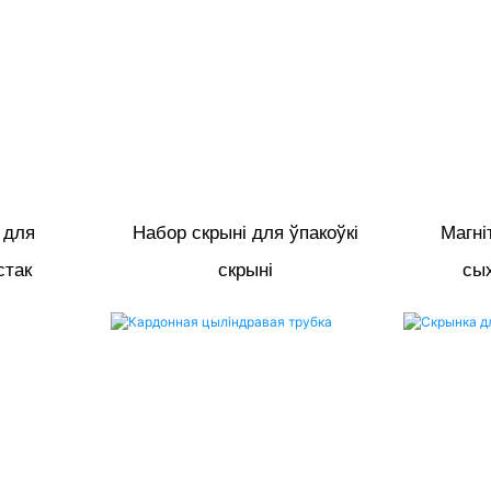
 для
Набор скрыні для ўпакоўкі
Магні
стак
скрыні
сых