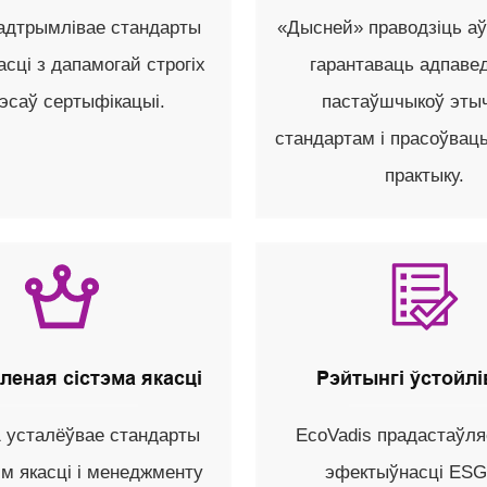
падтрымлівае стандарты
«Дысней» праводзіць аў
сці з дапамогай строгіх
гарантаваць адпаве
эсаў сертыфікацыі.
пастаўшчыкоў эты
стандартам і прасоўвац
практыку.
леная сістэма якасці
Рэйтынгі ўстойлі
1 усталёўвае стандарты
EcoVadis прадастаўля
эм якасці і менеджменту
эфектыўнасці ESG