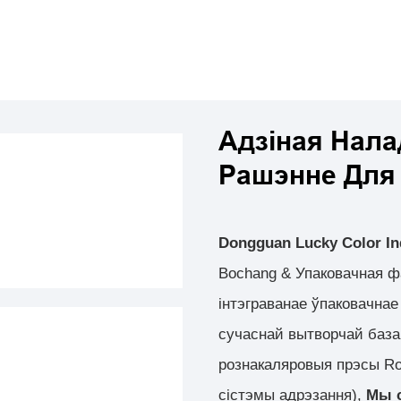
Адзіная Нала
Рашэнне Дл
Dongguan Lucky Color Ind
Bochang & Упаковачная фа
інтэграванае ўпаковачна
сучаснай вытворчай баз
рознакаляровыя прэсы Ro
сістэмы адрэзання),
Мы с