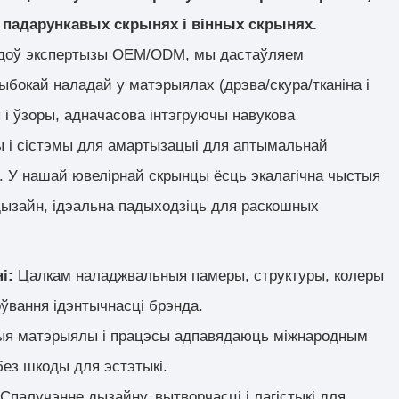
 падарункавых скрынях і вінных скрынях.
доў экспертызы OEM/ODM, мы дастаўляем
ыбокай наладай у матэрыялах (дрэва/скура/тканіна і
ы і ўзоры, адначасова інтэгруючы навукова
 і сістэмы для амартызацыі для аптымальнай
. У нашай ювелірнай скрынцы ёсць экалагічна чыстыя
ызайн, ідэальна падыходзіць для раскошных
ні:
Цалкам наладжвальныя памеры, структуры, колеры
ўвання ідэнтычнасці брэнда.
ыя матэрыялы і працэсы адпавядаюць міжнародным
без шкоды для эстэтыкі.
:
Спалучэнне дызайну, вытворчасці і лагістыкі для