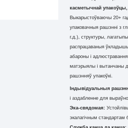
касметычнай упакоўцы,
Выкарыстоўваючы 20+ га
упаковачныя рашэнні з гл
г.д.), структуры, лагатып
распрацаваныя ўкладышы
абароны і адлюстравання
матэрыялы і вытанчаны д
рашэнняў упакоўкі.
Індывідуальныя рашэн
і аздабленне для выраўно
Эка-свядомая:
Устойлів
экалагічным стандартам 
Служба канца да канца